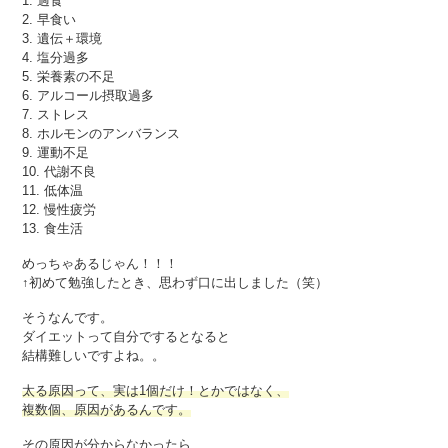
1. 過食
2. 早食い
3. 遺伝＋環境
4. 塩分過多
5. 栄養素の不足
6. アルコール摂取過多
7. ストレス
8. ホルモンのアンバランス
9. 運動不足
10. 代謝不良
11. 低体温
12. 慢性疲労
13. 食生活
めっちゃあるじゃん！！！
↑初めて勉強したとき、思わず口に出しました（笑）
そうなんです。
ダイエットって自分でするとなると
結構難しいですよね。。
太る原因って、実は1個だけ！とかではなく、
複数個、原因があるんです。
その原因が分からなかったら