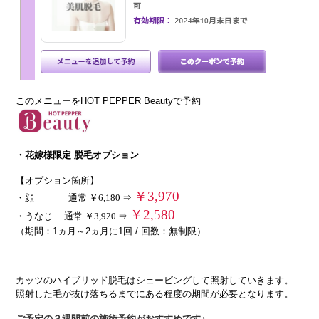
このメニューをHOT PEPPER Beautyで予約
・花嫁様限定 脱毛オプション
【オプション箇所】
￥3
,970
・顔
通常 ￥6,180 ⇒
￥2
,580
・うなじ
通常 ￥3,920 ⇒
（期間：1ヵ月～2ヵ
月に1回 / 回数：無制限）
カッツのハイブリッド脱毛はシェービングして照射していきます。
照射した毛が抜け落ちるまでにある程度の期間が必要となります。
ご予定の３週間前の施術予約がおすすめです♪