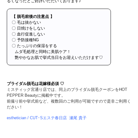
るくなったとご好評いただいております♪
【 脱毛前後の注意点 】
〇 毛は抜かない
〇 日焼けをしない
〇 血行促進しない
〇 予防接種NG
〇 たっぷりの保湿をする
ムダ毛処理と同時に美肌ケア！
艶やかなお肌で挙式当日をお迎えいただけます♡
ブライダル脱毛は花嫁様必須 ♡
ミスティック宮通り店では、同上のブライダル脱毛クーポンをHOT
PEPPER Beautyに掲載中です。
前撮り前や挙式前など、複数回のご利用が可能ですので是非ご利用く
ださい！
esthetician /
CUT･Sエステ春日店 瀬尾 貴子