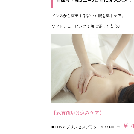
ドレスから露出する背中や腕を集中ケア。
ソフトシェービングで肌に優しく安心♪
【式直前駆け込みケア】
￥20
■ 1DAY プリンセスプラン
￥33,600 ⇒