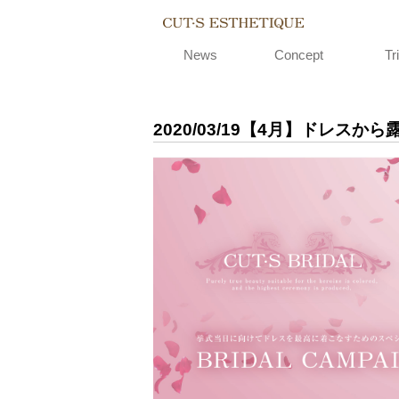
CUT-S EST
News
Concept
Tri
2020/03/19
【4月】​ドレスか