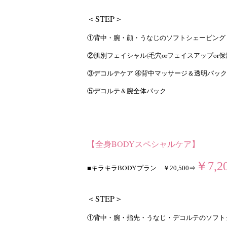
＜STEP＞
①背中・腕・顔・うなじのソフトシェービング
②肌別フェイシャル(毛穴orフェイスアップor保
③デコルテケア ④背中マッサージ＆透明パック
⑤デコルテ＆腕全体パック
【全身BODYスペシャルケア】
￥7,2
■キラキラBODYプラン
￥20,500⇒
＜STEP＞
①背中・腕・指先・うなじ・デコルテのソフト