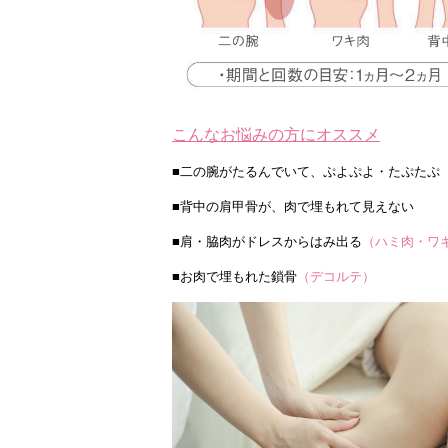
こんな
お悩みの方にオススメ
■二の腕がたるんでいて、ぷよぷよ・たぷたぷ
■背中の肩甲骨が、肉で埋もれて見えない
■肩・脇肉がドレスからはみ出る
（ハミ肉・ワ
■お肉で埋もれた鎖骨
（デコルテ）