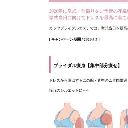
2020年に挙式・前撮りをご予定の花
挙式当日に向けてドレスを最高に着こ
カッツブライダルエステでは、挙式当日を最高
[ キャンペーン期間 / 2020.4.3 ]
ブライダル痩身【集中部分痩せ】
ドレスから露出する二の腕・背中のムダ肉撃退
憧れのシルエットに✧✧