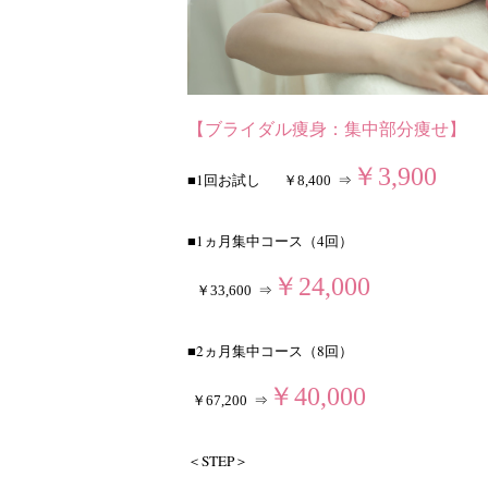
【ブライダル痩身：集中部分痩せ】
￥3,900
■1回お試し
￥8,400 ⇒
■1ヵ月集中コース（4回）
￥24,000
￥33,600 ⇒
■2ヵ月集中コース（8回）
￥40,000
￥67,200 ⇒
＜STEP＞