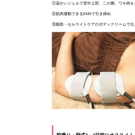
①温かいジェルで背中上部、二の腕、ワキ肉を
②筋肉運動できるEMSで引き締め
③脂肪・セルライトケアのボディクリームで仕
前撮り・挙式2～3日前にオススメ！