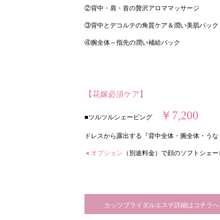
②背中・肩・首の贅沢アロママッサージ
③背中とデコルテの角質ケア＆潤い美肌パック
④腕全体～指先の潤い補給パック
【花嫁必須ケア】
￥7,200
■ツルツルシェービング
ドレスから露出する『背中全体・腕全体・うな
＜
オプション
（別途料金）で顔のソフトシェー
カッツブライダルエステ詳細はコチラへ 