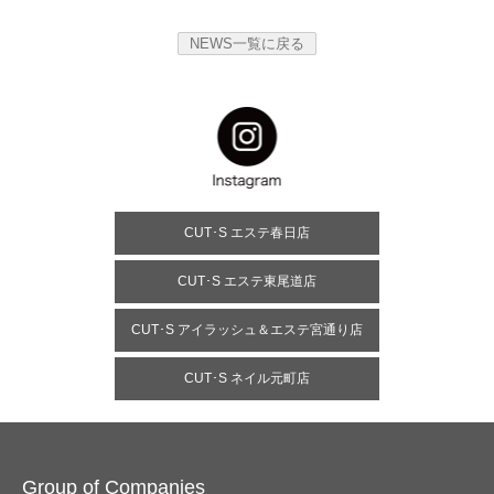
NEWS一覧に戻る
CUT･S エステ春日店
CUT･S エステ東尾道店
CUT･S アイラッシュ＆エステ宮通り店
CUT･S ネイル元町店
Group of Companies