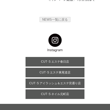
NEWS一覧に戻る
CUT･S エステ春日店
CUT･S エステ東尾道店
CUT･S アイラッシュ＆エステ宮通り店
CUT･S ネイル元町店