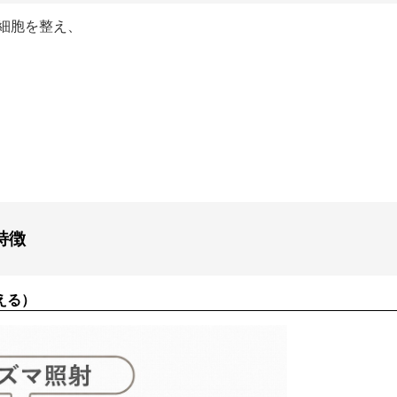
細胞を整え、
特徴
える）