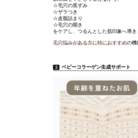
☆毛穴の黒ずみ
☆ザラつき
☆皮脂詰まり
☆毛穴の開き
をケアし、つるんとした肌印象へ導き
毛穴悩みがある方に特におすすめ
の機
ベビーコラーゲン生成サポート
３