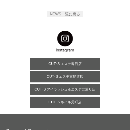
NEWS一覧に戻る
CUT･S エステ春日店
CUT･S エステ東尾道店
CUT･S アイラッシュ＆エステ宮通り店
CUT･S ネイル元町店