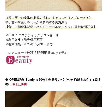
《深い圧でお身体の奥底の流れにまでしっかりアプローチ！》
辛い首や肩凝りをしっかり解消する実力派☆
【背中・脚全体360°・ハンド・デコルテ・ヘッド/施術時間70分】
※CUT･Sエステティックサロン春日店
※利用条件：他券併用不可
※有効期限：2025年05月31日まで
このメニューをHOT PEPPER Beautyで予約
◆ OPEN記念【Lady’ｓ90分】全身リンパ（ヘッド/腸もみ付）¥13,8
￥11,040
00→