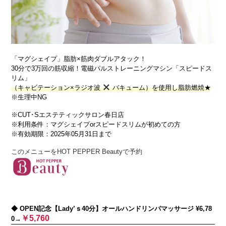
「マグシェイプ」脂肪×筋肉ダブルアタック！
30分で3万回の筋収縮！電磁パルストレーニングマシン「スピードス
リム」
（キャビテーション×ラジオ波
バキューム）を使用し脂肪燃焼★
※生理中NG
※CUT･Sエステティックサロン春日店
※利用条件：マグシェイプorスピードスリムが初めての方
※有効期限：2025年05月31日まで
このメニューをHOT PEPPER Beautyで予約
◆ OPEN記念【Lady’ｓ40分】オールハンドリンパマッサージ ¥6,78
￥5,760
0→