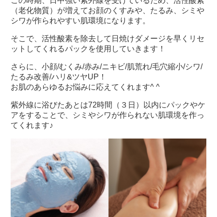
この時期、日中強い紫外線を受けているため、活性酸素
（老化物質）が増えてお顔のくすみや、
たるみ、シミや
シワが作られやすい肌環境になります。
そこで、活性酸素を除去して日焼けダメージを早くリセ
ットしてくれるパックを使用していきます！
さらに、小顔/むくみ/赤み/ニキビ/肌荒れ/毛穴縮小/シワ/
たるみ改善/ハリ&ツヤUP！
お肌のあらゆるお悩みに応えてくれます^ ^
紫外線に浴びたあとは72時間（３日）以内にパックやケ
アをすることで、
シミやシワが作られない肌環境を作っ
てくれます♪