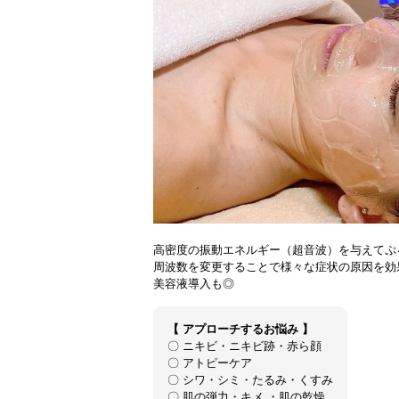
高密度の振動エネルギー（超音波）を与えて
ぷ
周波数を変更することで様々な症状の原因を効
美容液導入も◎
【
アプローチするお悩み
】
〇 ニキビ・ニキビ跡・赤ら顔
〇 アトピーケア
〇 シワ・シミ・たるみ・くすみ
〇 肌の弾力・キメ ・肌の乾燥