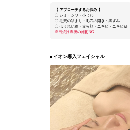
【
アプローチするお悩み
】
〇 シミ・シワ・小じわ
〇 毛穴の詰まり・毛穴の開き・黒ずみ
〇 ほうれい線・赤ら顔・ニキビ・ニキビ跡
※日焼け直後の施術NG
イオン導入フェイシャル
■