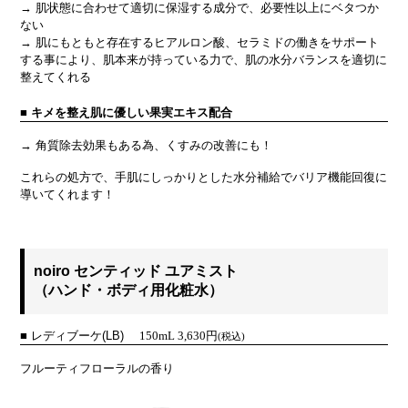
→ 肌状態に合わせて適切に保湿する成分で、必要性以上にベタつか
ない
→ 肌にもともと存在するヒアルロン酸、セラミドの働きをサポート
する事により、肌本来が持っている力で、肌の水分バランスを適切に
整えてくれる
■ キメを整え肌に優しい果実エキス配合
→ 角質除去効果もある為、くすみの改善にも！
これらの処方で、手肌にしっかりとした水分補給でバリア機能回復に
導いてくれます！
noiro センティッド ユアミスト
（ハンド・ボディ用化粧水）
■
レディブーケ(LB)
150mL 3,630円
(税込)
フルーティフローラルの香り