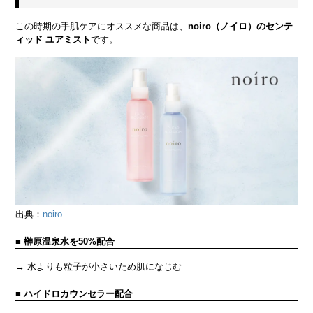
この時期の手肌ケアにオススメな商品は、
noiro（ノイロ）のセンテ
ィッド ユアミスト
です。
出典：
noiro
■ 榊原温泉水を50%配合
→ 水よりも粒子が小さいため肌になじむ
■ ハイドロカウンセラー配合